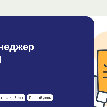
неджер
)
 года до 3 лет
Полный день