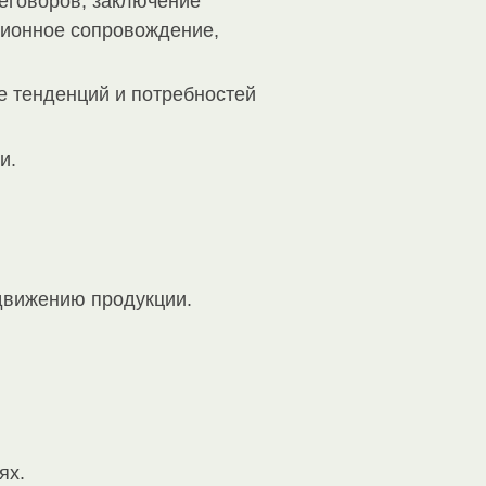
еговоров, заключение
ационное сопровождение,
е тенденций и потребностей
и.
одвижению продукции.
ях.