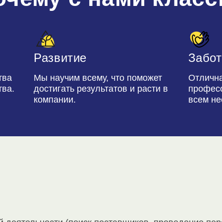
Развитие
Забот
тва
Мы научим всему, что поможет
Отличн
тва.
достигать результатов и расти в
професс
компании.
всем н