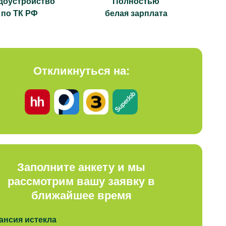
доустройство
Полностью
по ТК РФ
белая зарплата
Откликнуться на:
Заполните анкету и мы
рассмотрим вашу заявку в
ближайшее время
ансия истекла