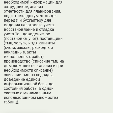
необходимой информации для
сотрудников, анализ
отчетности для планирования,
подготовка документов для
передачи бухгалтеру для
ведения налогового учета,
восстановление и отладка
учета 1с - доведение, ос
(постановка, учет), поставщики
(тмц, услуги, и тд), клиенты
(счета, заказы, расходные
накладные, акты
выполненных работ),
производство (списание тмц на
домокомплекты - анализ и при
необходимости списание),
списание тмц на подряды,
доведение единой
информационной базы до
состояния работы в одной
системе с минимальным
использованием множества
таблиц).