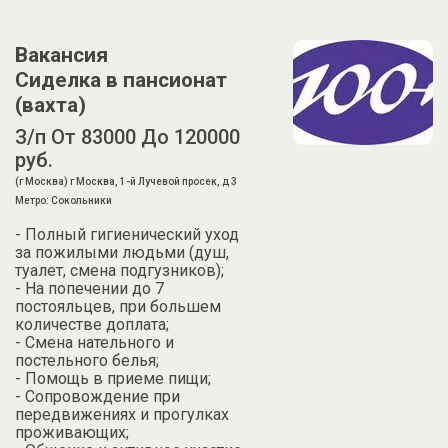
Вакансия
Сиделка в пансионат
(вахта)
З/п От 83000 До 120000
руб.
(г Москва) г Москва, 1-й Лучевой просек, д 3
Метро: Сокольники
- Полный гигиенический уход
за пожилыми людьми (душ,
туалет, смена подгузников);
- На попечении до 7
постояльцев, при большем
количестве доплата;
- Смена нательного и
постельного белья;
- Помощь в приеме пищи;
- Сопровождение при
передвижениях и прогулках
проживающих;