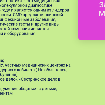
агностики" - это медицинская
З
молекулярной диагностике
 году и является одним из лидеров
М
оссии. CMD предлагает широкий
а инфекционные заболевания,
гические тесты и другие виды
остей компании является
й и оборудования.
е;
ПУ, частных медицинских центрах на
урного кабинета ( Не обязателен,
бучение);
ое дело», «Сестринское дело в
ь, умение общаться с детьми,
иентам.