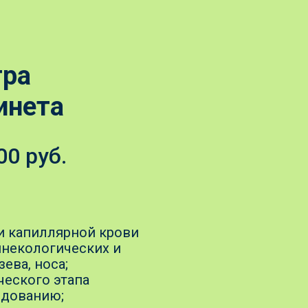
тра
инета
00 руб.
 и капиллярной крови
 гинекологических и
ева, носа;
ческого этапа
едованию;