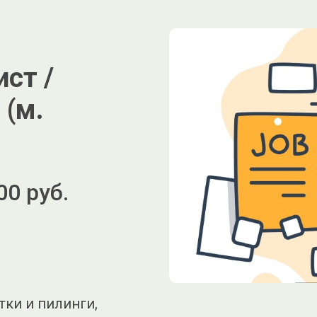
ст /
 (м.
00 руб.
тки и пилинги,