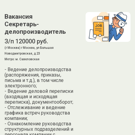
Вакансия
Секретарь-
делопроизводитель
З/п 120000 руб.
(г Москва) г Москва, ул Большая
Новодмитровская, д 23
Метро: м. Савеловская
- Ведение делопроизводства
(распоряжения, приказы,
письма и т.д.), в том числе
электронного;
- Ведение деловой переписки
(входящая и исходящая
переписка), документооборот;
- Отслеживание и ведение
графика встреч руководства
компании;
- Ознакомление руководства
структурных подразделений и
персонала компании с