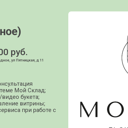
ное)
00 руб.
дное, ул Пятницкая, д 11
консультация
стеме Мой Склад;
/видео букета;
авление витрины;
ервиса при работе с