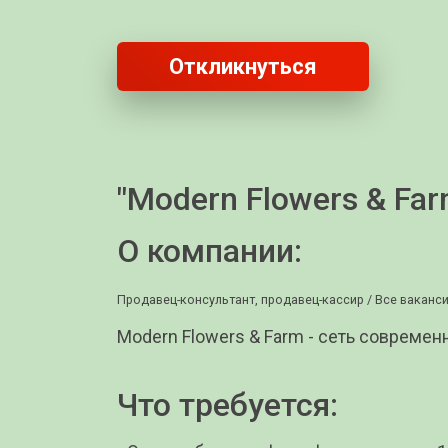
Откликнуться
"Modern Flowers & Far
О компании:
Продавец-консультант, продавец-кассир /
Все ваканс
Modern Flowers & Farm - сеть совреме
Что требуется: