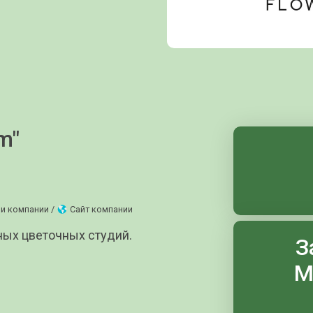
m"
ии компании /
Сайт компании
нных цветочных студий.
З
М